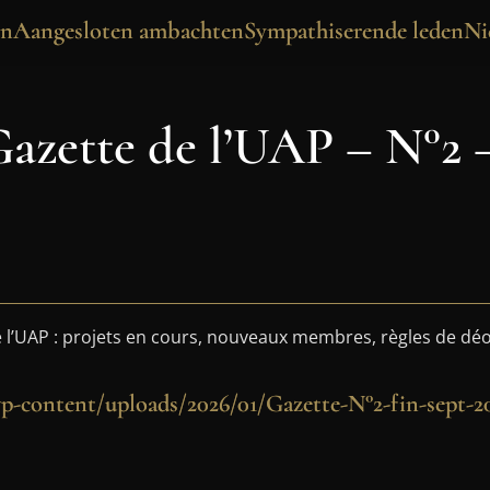
en
Aangesloten ambachten
Sympathiserende leden
Ni
Gazette de l’UAP – N°2 
de l’UAP : projets en cours, nouveaux membres, règles de dé
p-content/uploads/2026/01/Gazette-N°2-fin-sept-2