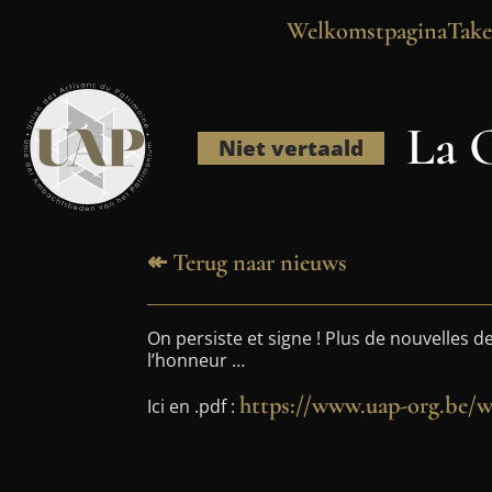
Welkomstpagina
Tak
La 
Niet vertaald
↞ Terug naar nieuws
On persiste et signe ! Plus de nouvelles 
l’honneur …
https://www.uap-org.be/w
Ici en .pdf :