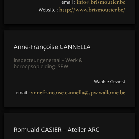
info@brismoutier.be
email :
http://www.brismoutier.be/
Website :
Anne-Françoise CANNELLA
Inspecteur generaal – Werk &
beroepsopleiding- SPW
Waalse Gewest
annefrancoise.cannella@spw.wallonie.be
email :
Romuald CASIER – Atelier ARC