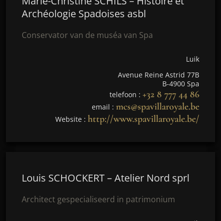
Marie-Christine SCHILS – Histoire et
Archéologie Spadoises asbl
Conservator van de muséa van Spa
Luik
Avenue Reine Astrid 77B
B-4900 Spa
+32 8 777 44 86
telefoon :
mcs@spavillaroyale.be
email :
http://www.spavillaroyale.be/
Website :
Louis SCHOCKERT – Atelier Nord sprl
Architect gespecialiseerd in patrimonium