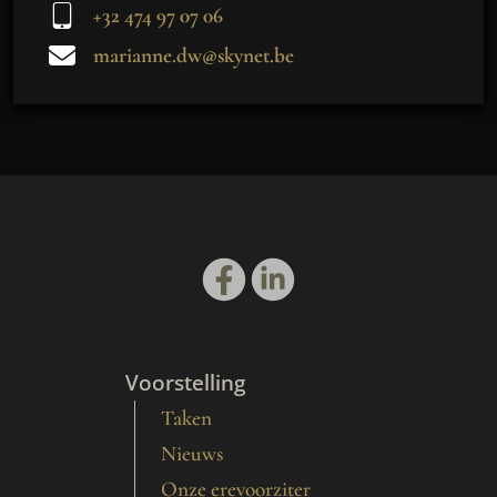
+32 474 97 07 06
marianne.dw@skynet.be
Voorstelling
Taken
Nieuws
Onze erevoorziter