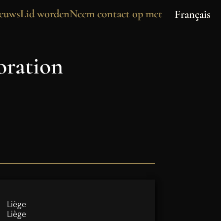
euws
Lid worden
Neem contact op met
Français
oration
Liège
Liège