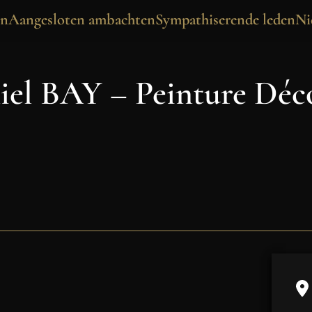
en
Aangesloten ambachten
Sympathiserende leden
Ni
iel BAY – Peinture Déc