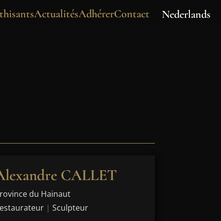
hisants
Actualités
Adhérer
Contact
Nederlands
r
Alexandre CALLET
rovince du Hainaut
estaurateur
|
Sculpteur