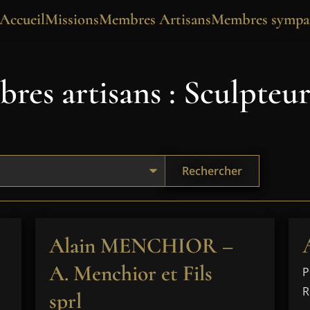
Accueil
Missions
Membres Artisans
Membres sympat
res artisans : Sculpteu
Rechercher
Alain MENCHIOR –
A. Menchior et Fils
P
R
sprl