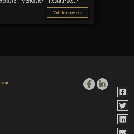
béniste
|
Menuisier
|
Restaurateur
Voir le membre
ntact