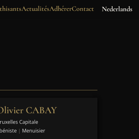
hisants
Actualités
Adhérer
Contact
Nederlands
Olivier CABAY
ruxelles Capitale
béniste
|
Menuisier