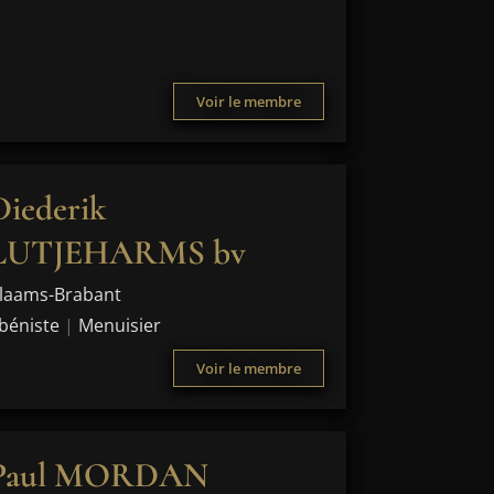
Voir le membre
Diederik
LUTJEHARMS bv
laams-Brabant
béniste
|
Menuisier
Voir le membre
Paul MORDAN