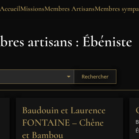
Accueil
Missions
Membres Artisans
Membres sympat
res artisans : Ébéniste
Rechercher
Baudouin et Laurence
FONTAINE – Chêne
B
É
et Bambou