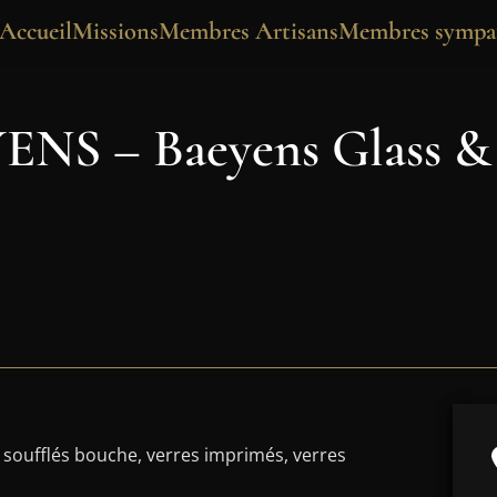
Accueil
Missions
Membres Artisans
Membres sympat
ENS – Baeyens Glass & 
s soufflés bouche, verres imprimés, verres