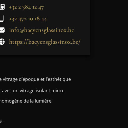
+32 2 384 12 47
+32 472 10 18 44
info@baeyensglassinox.be
https://baeyensglassinox.be/
 vitrage d’époque et l’esthétique
 avec un vitrage isolant mince
n homogène de la lumière.
e.