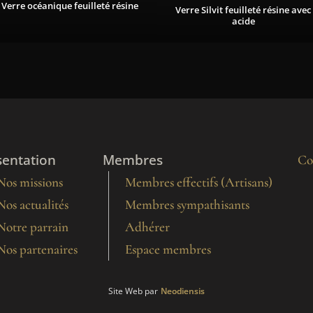
Verre océanique feuilleté résine
Verre Silvit feuilleté résine avec
acide
sentation
Membres
Co
Nos missions
Membres effectifs (Artisans)
Nos actualités
Membres sympathisants
Notre parrain
Adhérer
Nos partenaires
Espace membres
Site Web par
Neodiensis